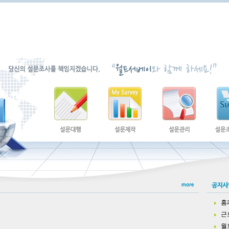
홈
근
월드